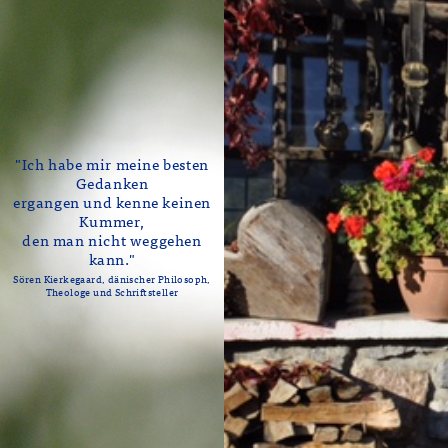
"Ich habe mir meine besten
Gedanken
ergangen und kenne keinen
Kummer,
den man nicht weggehen
kann."
Sören Kierkegaard, dänischer Philosoph,
Theologe und Schriftsteller