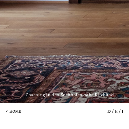
Coaching in den Kochhöfen nahe Kitzbühel
D
/
E
/
I
<
HOME